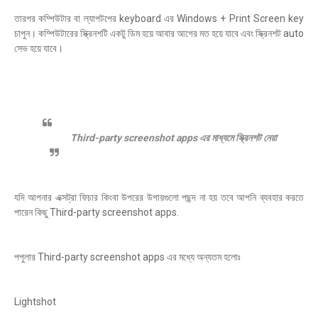
তারপর কম্পিউটার বা ল্যাপটপের keyboard এর Windows + Print Screen key
চাপুন। কম্পিউটারের স্ক্রিনশটি একটু ডিম হয়ে আবার আগের মত হয়ে যাবে এবং স্ক্রিনশট auto
সেভ হয়ে যাবে।
Third-party screenshot apps এর মাধ্যমে স্ক্রিনশট নেয়া
যদি আপনার এক্সট্রা ফিচার কিংবা উপরের উপায়গুলো পছন্দ না হয় তবে আপনি ব্যবহার করতে
পারেন কিছু Third-party screenshot apps.
পপুলার Third-party screenshot apps এর মধ্যে অন্যতম হলোঃ
Lightshot