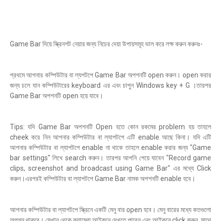
Game Bar দিয়ে স্ক্রিনশট নেয়ার জন্য নিচের দেয়া উপায়সমূহ ভাল করে লক্ষ করুন করুনঃ-
প্রথমে আপনার কম্পিউটার বা ল্যপটপে Game Bar অপশনটি open করুন। open করার
জন্য চলে যান কম্পিউটারের keyboard এর এবং চাপুন Windows key + G ।তারপর
Game Bar অপশনটি open হয়ে যাবে।
Tips: যদি Game Bar অপশনটি Open হতে কোন রকমের problem হয় তাহলে
cheek করে নিন আপনার কম্পিউটার বা ল্যাপটপে এটি enable আছে কিনা। যদি এটি
আপনার কম্পিউটার বা ল্যাপটপে enable না থাকে তাহলে enable করার জন্য "Game
bar settings" লিখে search করুন। তারপর আপনি পেয়ে যাবেন "Record game
clips, screenshot and broadcast using Game Bar" এর মধ্যে Click
করুন।এরপরই কম্পিউটার বা ল্যাপটপে Game Bar নামক অপশনটি enable হবে।
আপনার কম্পিউটার বা ল্যাপটপে স্ক্রিনে একটি মেনু বার open হবে। মেনু বারের মধ্যে কতগুলো
অপশন থাকবে। সেখান থেকে ক্যামেরা আইকনে দেখতে পাবেন এবং আইকনে click করুন, সাথে