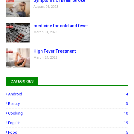
Symptoms Of Brain Stroke
August 04, 2023
medicine for cold and fever
March 31, 2023
High Fever Treatment
March 24, 2023
CATEGORIES
Android
14
Beauty
3
Cooking
10
English
19
Food
5