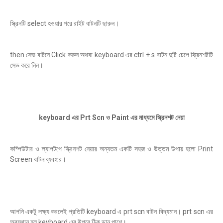
স্ক্রিনটি select হওয়ার পরে রাইট বাটনটি ছারুন।
then সেভ বাটনে Click করুন অথবা keyboard এর ctrl + s বাটন দুটি চেপে স্ক্রিনশটটি
সেভ করে নিন।
keyboard এর Prt Scn ও Paint এর মাধ্যমে স্ক্রিনশট নেয়া
কম্পিউটার ও ল্যাপটপে স্ক্রিনশট নেয়ার অন্যতম একটি সহজ ও উত্তম উপায় হলো Print
Screen বাটন ব্যবহার।
আপনি একটু লক্ষ্য করলেই প্রতিটি keyboard এ prt scn বাটন বিদ্যমান। prt scn এর
অবস্থান হল keyboard এর উপরে ঠিক ডান পাশে।