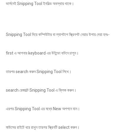
ভার্সনেই Snipping Tool ইনবিল্ড অবস্থায় থাকে।
Snipping Tool দিয়ে কম্পিউটার বা ল্যাপটপে স্ক্রিনশট নেয়ার উপায় দেয়া হলঃ-
first এ আপনার keyboard এর উইন্ডো বাটনে চাপুন।
তারপর search করুন Snipping Tool লিখে।
search রেজাল্টে Snipping Tool এ ক্লিক করুন।
এরপর Snipping Tool এর মধ্যে New অপশনে যান।
মাউসের রাইটে ধরে রাখুন তারপর স্ক্রিনটি select করুন।