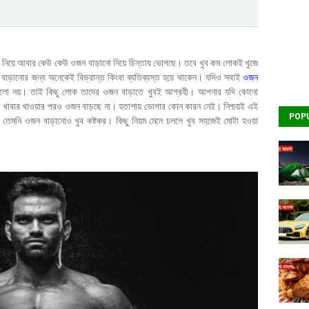
োর নিয়ে আবার কেউ কেউ ওজন বাড়ানো নিয়ে চিন্তায় ভোগছে। তবে খুব কম লোকই খুজে
বাড়ানোর জন্য অনেকেই বিভ্রান্ত কিংবা ব্যতিব্যস্ত হয়ে থাকেন। যদিও সবাই
ওজন
লো নয়। তাই কিছু লোক তাদের ওজন বাড়াতে খুবই আগ্রহী। আপনার যদি কোনো
্ধ খাবার খাওয়ার পরও ওজন বাড়ছে না। হতাশায় ভোগার কোন কারন নেই। নিশ্চয়ই এই
POP
তেমনি ওজন বাড়ানোও খুব কষ্টকর। কিছু নিয়ম মেনে চললে খুব সহজেই মোটা হওয়া