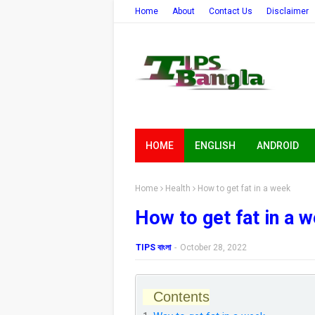
Home
About
Contact Us
Disclaimer
HOME
ENGLISH
ANDROID
Home
Health
How to get fat in a week
How to get fat in a 
TIPS বাংলা
-
October 28, 2022
Contents