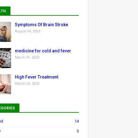
LTH
Symptoms Of Brain Stroke
August 04, 2023
medicine for cold and fever
March 31, 2023
High Fever Treatment
March 24, 2023
EGORIES
id
14
y
3