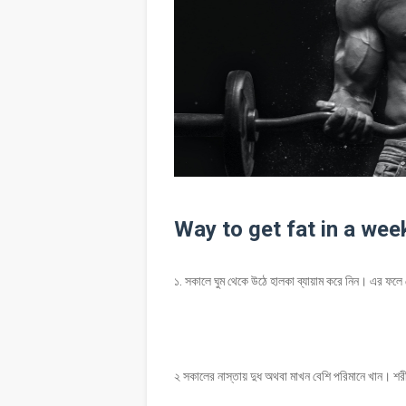
Way to get fat in a wee
১. সকালে ঘুম থেকে উঠে হালকা ব্যায়াম করে নিন। এর ফলে 
২ সকালের নাস্তায় দুধ অথবা মাখন বেশি পরিমানে খান। শরীর