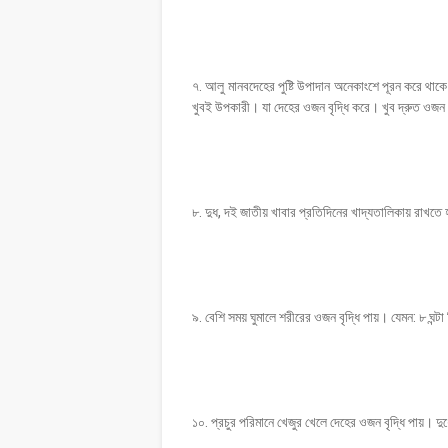
৭. আলু মানবদেহের পুষ্টি উপাদান অনেকাংশে পূরন করে থাক
খুবই উপকারী। যা দেহের ওজন বৃদ্ধি করে। খুব দ্রুত ওজন ব
৮. দুধ, দই জাতীয় খাবার প্রতিদিনের খাদ্যতালিকায় রাখতে
৯. বেশি সময় ঘুমালে শরীরের ওজন বৃদ্ধি পায়। যেমন: ৮ ঘন্টা
১০. প্রচুর পরিমানে খেজুর খেলে দেহের ওজন বৃদ্ধি পায়। দুধে