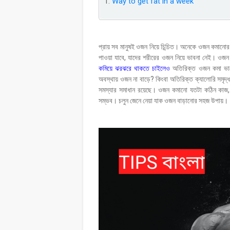
Way to get fat in a week
প্রায় সব মানুষই ওজন নিয়ে চিন্চিত। অনেকে ওজন কমান
পাওয়া যাবে, যাদের শরীরের ওজন নিয়ে ভাবনা নেই। ওজন 
কমিয়ে ঝরঝরে থাকতে চাইলেও
অতিরিক্ত ওজন কমা ভা
অবস্থায় ওজন না বাড়ে? কিংবা অতিরিক্ত ক্যালোরি সমৃদ
সমস্যার সমাধান রয়েছে। ওজন কমানো যতটা কঠিন কাজ, 
সম্ভব। চলুন জেনে নেয়া যাক ওজন বাড়ানোর সহজ উপায়।