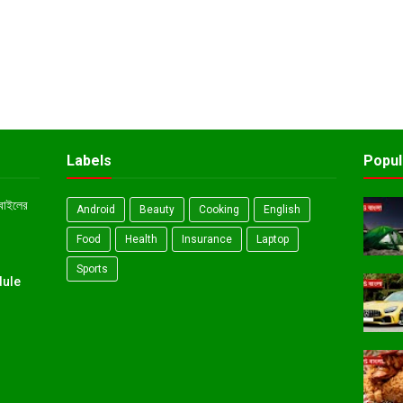
Labels
Popul
োবাইলের
Android
Beauty
Cooking
English
Food
Health
Insurance
Laptop
Sports
dule