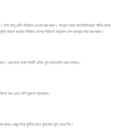
ে। তাই আলু বেশি পরিমানে খাওয়া শুরু করুন। আলুতে থাকা কার্বোহাইড্রেট শরীরে জন্য
ৃদ্ধি করতে রান্নায় সরিষার তেলের পরিবর্তে নারকেল তেল ব্যবহার করা শুরু করুন।
 হবে। এগুলোতে থাকা ফ্যাটি এসিড খুব তাড়াতাড়ি ওজন বাড়ায়।
 কিংবা তার চেয়ে বেশি ঘুমানো প্রয়োজন।
র মধ্যে খেজুর দিয়ে ফুটিয়ে রাতে ঘুমানোর পূর্বে খেয়ে নিন।