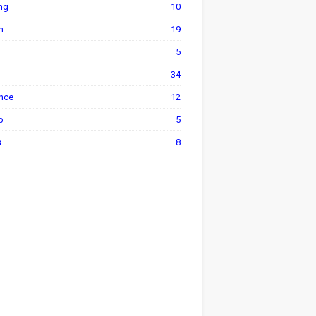
ng
10
h
19
5
34
ance
12
p
5
s
8