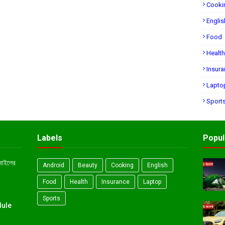
Cooki
Englis
Food
Health
Insur
Lapto
Sport
Labels
Popul
োবাইলের
Android
Beauty
Cooking
English
Food
Health
Insurance
Laptop
Sports
dule