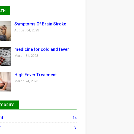
LTH
Symptoms Of Brain Stroke
August 04, 2023
medicine for cold and fever
March 31, 2023
High Fever Treatment
March 24, 2023
EGORIES
id
14
y
3