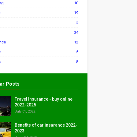
ng
10
h
19
5
34
ance
12
p
5
s
8
ar Posts
Travel Insurance - buy online
2022-2025
July 01, 2022
Benefits of car insurance 2022-
2023