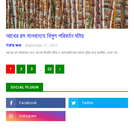
আখের রস মানবদেহে বিপুল পরিবর্তন ঘটায়
TIPS বাংলা
-
September 11, 2021
আখের রস আমাদের দেহে অনেক উন্নতি ঘটায় ও রোগপ্রতিরোধ ক্ষমতা বৃদ্ধি করে ক্লান্তি থেকে শর…
...
1
2
3
22
SOCIAL PLUGIN